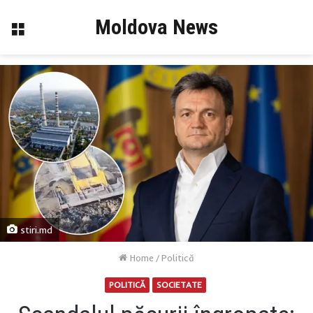
Moldova News
Menu
stiri.md
Home
/
Politică
POLITICĂ
SOCIETATE