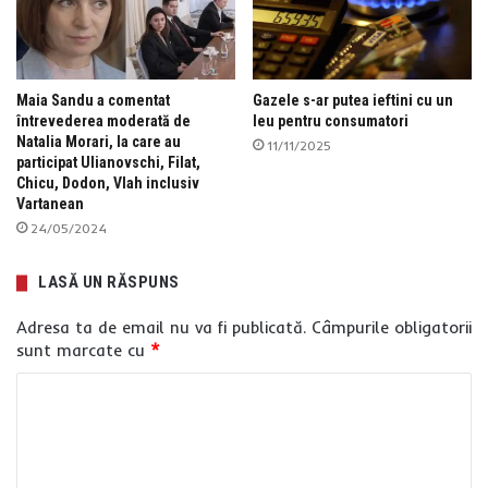
Maia Sandu a comentat
Gazele s-ar putea ieftini cu un
întrevederea moderată de
leu pentru consumatori
Natalia Morari, la care au
11/11/2025
participat Ulianovschi, Filat,
Chicu, Dodon, Vlah inclusiv
Vartanean
24/05/2024
LASĂ UN RĂSPUNS
Adresa ta de email nu va fi publicată.
Câmpurile obligatorii
sunt marcate cu
*
C
o
m
e