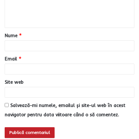
n
t
a
Nume
*
r
i
u
Email
*
*
Site web
Salvează-mi numele, emailul și site-ul web în acest
navigator pentru data viitoare când o să comentez.