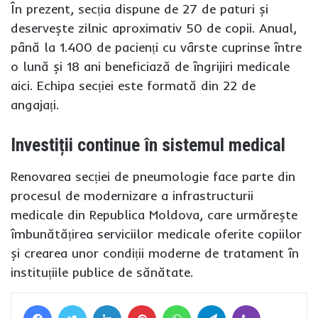
În prezent, secția dispune de 27 de paturi și
deservește zilnic aproximativ 50 de copii. Anual,
până la 1.400 de pacienți cu vârste cuprinse între
o lună și 18 ani beneficiază de îngrijiri medicale
aici. Echipa secției este formată din 22 de
angajați.
Investiții continue în sistemul medical
Renovarea secției de pneumologie face parte din
procesul de modernizare a infrastructurii
medicale din Republica Moldova, care urmărește
îmbunătățirea serviciilor medicale oferite copiilor
și crearea unor condiții moderne de tratament în
instituțiile publice de sănătate.
Facebook
Twitter
LinkedIn
Pinterest
WhatsApp
Telegram
Viber