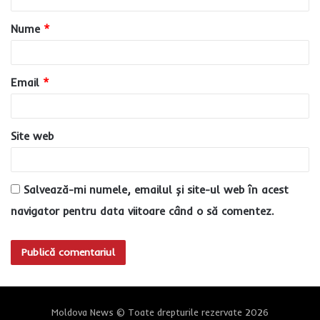
a
Nume
*
r
i
u
Email
*
*
Site web
Salvează-mi numele, emailul și site-ul web în acest
navigator pentru data viitoare când o să comentez.
Moldova News © Toate drepturile rezervate 2026