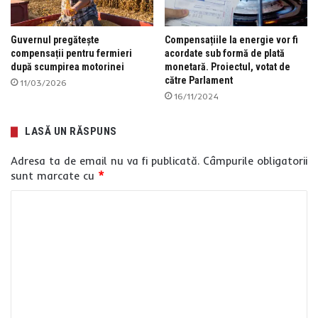
Guvernul pregătește
Compensațiile la energie vor fi
compensații pentru fermieri
acordate sub formă de plată
după scumpirea motorinei
monetară. Proiectul, votat de
către Parlament
11/03/2026
16/11/2024
LASĂ UN RĂSPUNS
Adresa ta de email nu va fi publicată.
Câmpurile obligatorii
sunt marcate cu
*
C
o
m
e
n
t