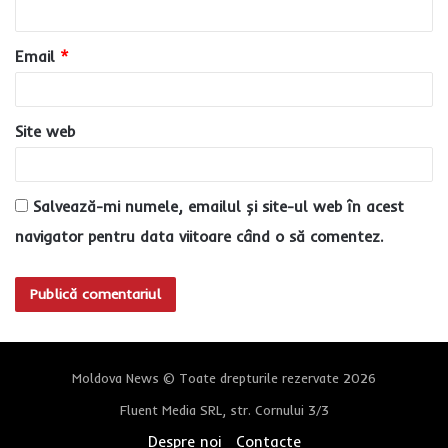
i
u
Email
*
*
Site web
Salvează-mi numele, emailul și site-ul web în acest
navigator pentru data viitoare când o să comentez.
Moldova News © Toate drepturile rezervate 2026
Fluent Media SRL, str. Cornului 3/3
Despre noi
Contacte