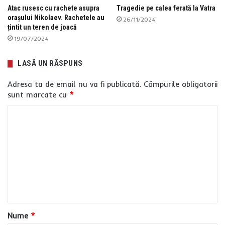
Atac rusesc cu rachete asupra
Tragedie pe calea ferată la Vatra
orașului Nikolaev. Rachetele au
26/11/2024
țintit un teren de joacă
19/07/2024
LASĂ UN RĂSPUNS
Adresa ta de email nu va fi publicată.
Câmpurile obligatorii
sunt marcate cu
*
C
o
m
e
n
t
a
Nume
*
r