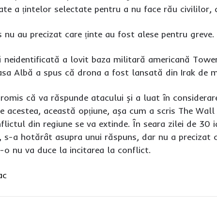
tate a țintelor selectate pentru a nu face rău civililo
 nu au precizat care ținte au fost alese pentru greve.
 neidentificată a lovit baza militară americană Tower 
asa Albă a spus că drona a fost lansată din Irak de mil
romis că va răspunde atacului și a luat în considerare
te acestea, această opțiune, așa cum a scris The Wall 
lictul din regiune se va extinde. În seara zilei de 30 
ii, s-a hotărât asupra unui răspuns, dar nu a precizat
-o nu va duce la incitarea la conflict.
ac