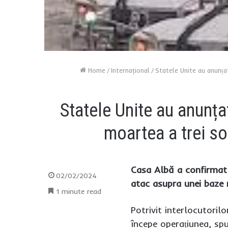
Home
/
Internaţional
/
Statele Unite au anunțat
Statele Unite au anunțat 
moartea a trei so
Casa Albă a confirmat p
02/02/2024
atac asupra unei baze 
1 minute read
Potrivit interlocutorilo
începe operațiunea, spu