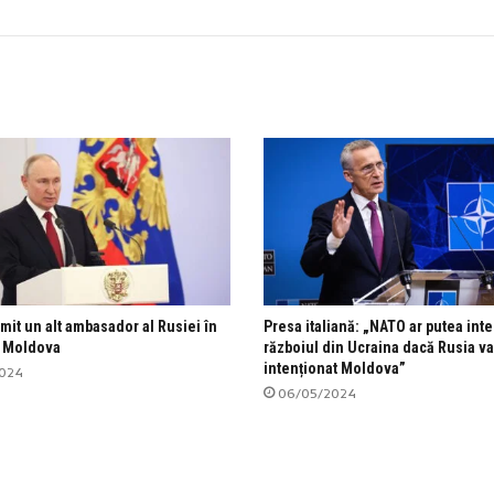
mit un alt ambasador al Rusiei în
Presa italiană: „NATO ar putea inte
a Moldova
războiul din Ucraina dacă Rusia va
intenționat Moldova”
2024
06/05/2024