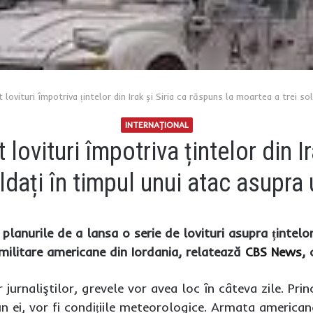
 lovituri împotriva țintelor din Irak și Siria ca răspuns la moartea a trei so
INTERNAŢIONAL
lovituri împotriva țintelor din I
ldați în timpul unui atac asupra 
lanurile de a lansa o serie de lovituri asupra țintelor 
militare americane din Iordania, relatează
CBS News
, 
r jurnaliştilor, grevele vor avea loc în câteva zile. Pr
n ei, vor fi condițiile meteorologice. Armata american