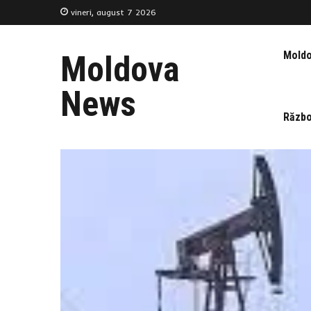
vineri, august 7 2026
Mold
Moldova
News
Războ