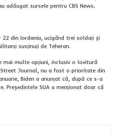
r, au adăugat sursele pentru CBS News.
22 din Iordania, ucigând trei soldați și
itanți susținuți de Teheran.
 mai multe opțiuni, inclusiv o lovitură
Street Journal, nu a fost o prioritate din
ianuarie, Biden a anunțat că, după ce s-a
 ce. Președintele SUA a menționat doar că