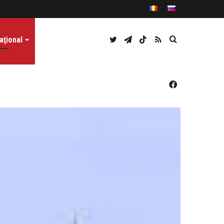
Twitter
Telegram
TikTok
RSS
Caută
aţional
Facebook