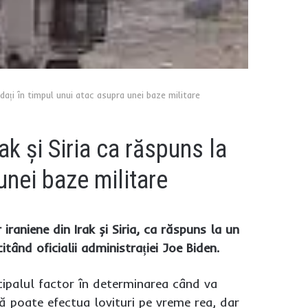
ldați în timpul unui atac asupra unei baze militare
rak și Siria ca răspuns la
unei baze militare
iraniene din Irak și Siria, ca răspuns la un
citând oficialii administrației Joe Biden.
incipalul factor în determinarea când va
ă poate efectua lovituri pe vreme rea, dar