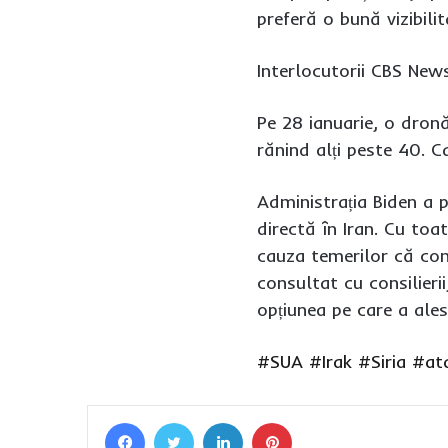
preferă o bună vizibili
Interlocutorii CBS News
Pe 28 ianuarie, o dronă
rănind alți peste 40. C
Administrația Biden a p
directă în Iran. Cu toa
cauza temerilor că conf
consultat cu consilier
opțiunea pe care a ales
#SUA
#Irak
#Siria
#at
Facebook
Twitter
LinkedIn
Pinterest