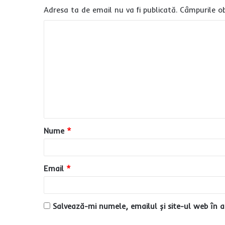
Adresa ta de email nu va fi publicată.
Câmpurile ob
C
o
m
e
n
t
a
Nume
*
r
i
u
Email
*
*
Salvează-mi numele, emailul și site-ul web în a