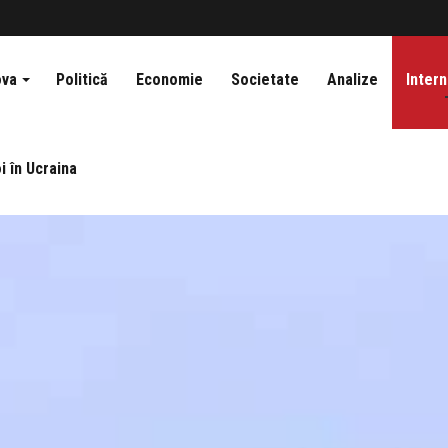
ova
Politică
Economie
Societate
Analize
Intern
i în Ucraina