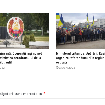
aineană: Ocupanții ruși nu pot
Ministerul britanic al Apărării: Rus
activitatea aerodromului de la
organiza referendumuri în regiun
Motivul?!
ocupate
022
31/07/2022
ligatorii sunt marcate cu
*