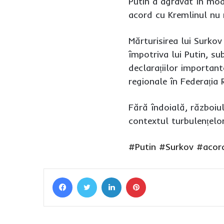
Putin a agravat în mod
acord cu Kremlinul nu m
Mărturisirea lui Surkov 
împotriva lui Putin, su
declarațiilor important
regionale în Federația 
Fără îndoială, războiul
contextul turbulențelor
#Putin
#Surkov
#acor
Facebook
Twitter
LinkedIn
Pinterest