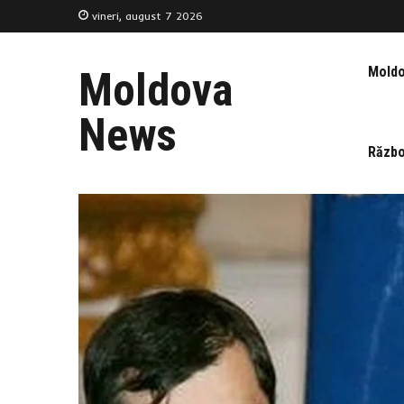
vineri, august 7 2026
Mold
Moldova
News
Războ