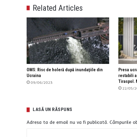
Related Articles
OMS: Risc de holeră după inundaţiile din
Presa ucr
Ucraina
restabili 
Tiraspol. 
09/06/2023
22/05/2
LASĂ UN RĂSPUNS
Adresa ta de email nu va fi publicată.
Câmpurile ob
C