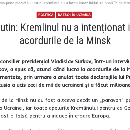
ov pune piedici lui Putin: Kremlinul nu a intenționat inițial să pună în aplic
POLITICĂ
RĂZBOI ÎN UCRAINA
utin: Kremlinul nu a intenționat i
acordurile de la Minsk
 consilier prezidențial Vladislav Surkov, într-un intervi
v, a spus că, atunci când lucra la acordurile de la Min
ementate, prin urmare a anulat toate declarațiile lui 
sia a ucis zeci de mii de ucraineni și a făcut milioane 
e de la Minsk nu au fost altceva decât un „paravan” 
a Ucrainei, iar toate apelurile Kremlinului pentru ca G
ost o falsă pentru a induce în eroare Europa.