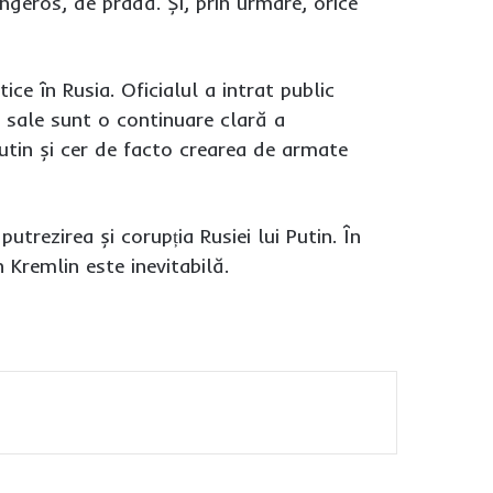
ngeros, de pradă. Și, prin urmare, orice
ice în Rusia. Oficialul a intrat public
e sale sunt o continuare clară a
Putin și cer de facto crearea de armate
utrezirea și corupția Rusiei lui Putin. În
 Kremlin este inevitabilă.