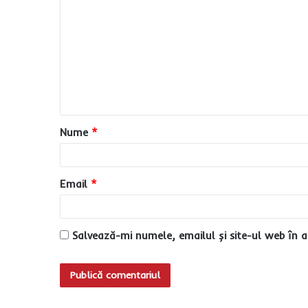
o
m
e
n
t
a
Nume
*
r
i
u
Email
*
*
Salvează-mi numele, emailul și site-ul web în a