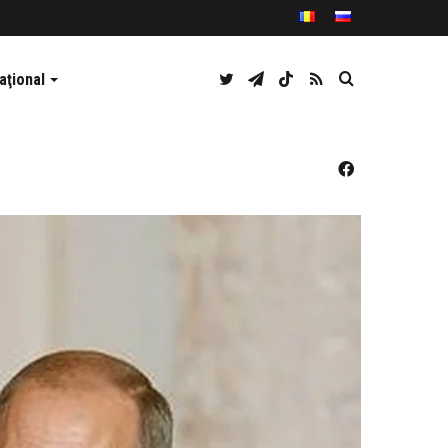
Twitter
Telegram
TikTok
RSS
Caută
aţional
Facebook