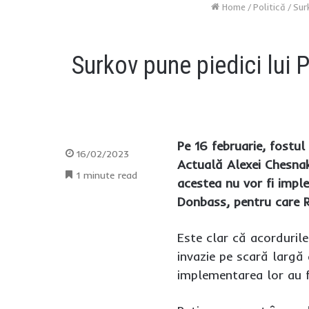
Home
/
Politică
/
Surk
Surkov pune piedici lui P
Pe 16 februarie, fostul
16/02/2023
Actuală Alexei Chesnako
1 minute read
acestea nu vor fi impl
Donbass, pentru care Ru
Este clar că acorduril
invazie pe scară largă 
implementarea lor au f