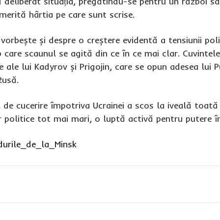
 deliberat situația, pregătindu-se pentru un război sâ
erită hârtia pe care sunt scrise.
vorbește și despre o creștere evidentă a tensiunii polit
b care scaunul se agită din ce în ce mai clar. Cuvintel
e ale lui Kadyrov și Prigojin, care se opun adesea lui 
Rusă.
 de cucerire împotriva Ucrainei a scos la iveală toată p
 politice tot mai mari, o luptă activă pentru putere în
durile_de_la_Minsk