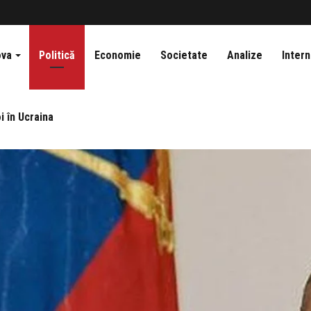
ova
Politică
Economie
Societate
Analize
Intern
i în Ucraina