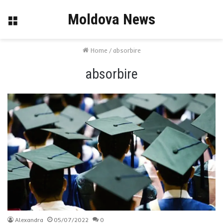
Moldova News
Menu
Home
/
absorbire
absorbire
Alexandra
05/07/2022
0