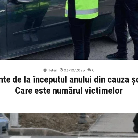
Helen
03/10/2023
0
e de la începutul anului din cauza șo
Care este numărul victimelor