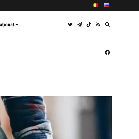
Twitter
Telegram
TikTok
RSS
Caută
aţional
Facebook