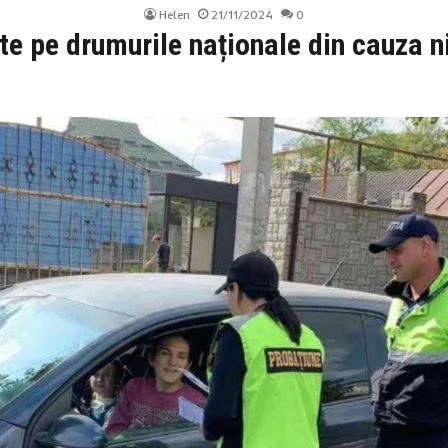
Helen
21/11/2024
0
e pe drumurile naționale din cauza n