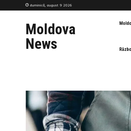
duminică, august 9 2026
Mold
Moldova
News
Războ