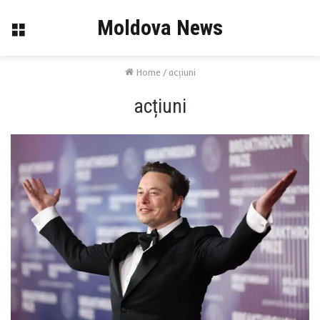
Moldova News
Menu
Home
/
acțiuni
acțiuni