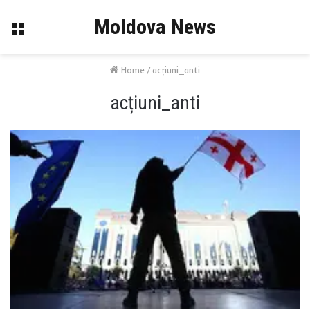
Moldova News
Menu
Home
/
acțiuni_anti
acțiuni_anti