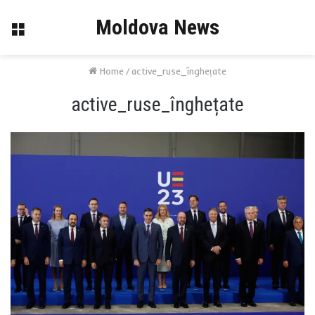
Moldova News
Menu
Home
/
active_ruse_înghețate
active_ruse_înghețate