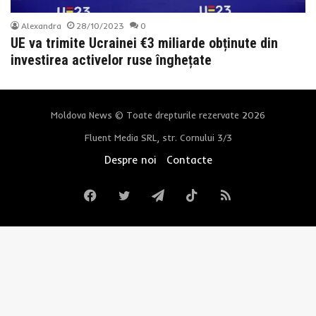
Alexandra
28/10/2023
0
UE va trimite Ucrainei €3 miliarde obținute din
investirea activelor ruse înghețate
Moldova News © Toate drepturile rezervate 2026
Fluent Media SRL, str. Cornului 3/3
Despre noi
Contacte
Facebook
Twitter
Telegram
TikTok
RSS