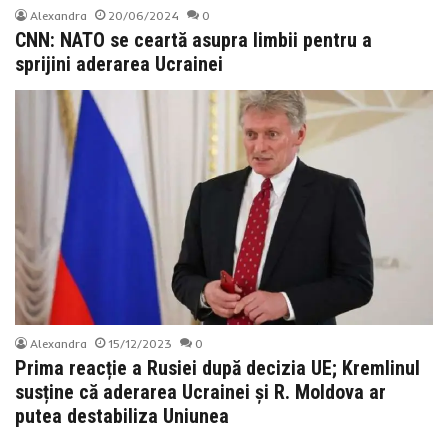
Alexandra
20/06/2024
0
CNN: NATO se ceartă asupra limbii pentru a
sprijini aderarea Ucrainei
Alexandra
15/12/2023
0
Prima reacție a Rusiei după decizia UE; Kremlinul
susține că aderarea Ucrainei şi R. Moldova ar
putea destabiliza Uniunea