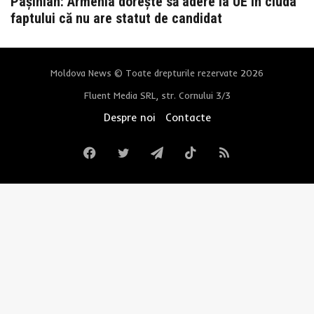
Pașinian: Armenia dorește să adere la UE în ciuda
faptului că nu are statut de candidat
Moldova News © Toate drepturile rezervate 2026
Fluent Media SRL, str. Cornului 3/3
Despre noi
Contacte
Facebook
Twitter
Telegram
TikTok
RSS