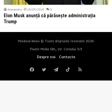
Alexandra
29/05/2025
0
Elon Musk anunță că părăsește administrația
Trump
Moldova News © Toate drepturile rezervate 2026
Fluent Media SRL, str. Cornului 3/3
Despre noi
Contacte
Facebook
Twitter
Telegram
TikTok
RSS