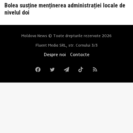
Bolea susține menținerea administrației locale de
nivelul doi
Moldova News © Toate drepturile rezervate 2026
Fluent Media SRL, str. Cornului 3/3
Despre noi
Contacte
Facebook
Twitter
Telegram
TikTok
RSS