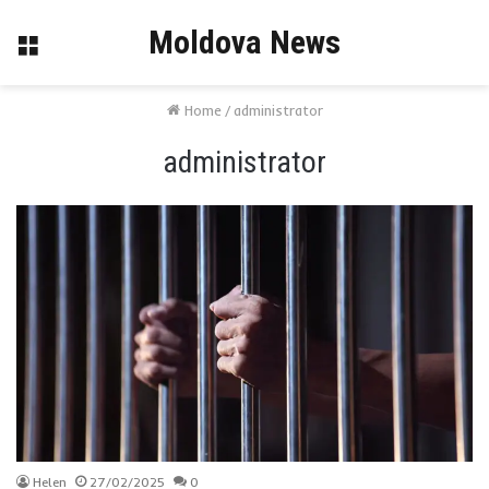
Moldova News
Menu
Home
/
administrator
administrator
Helen
27/02/2025
0