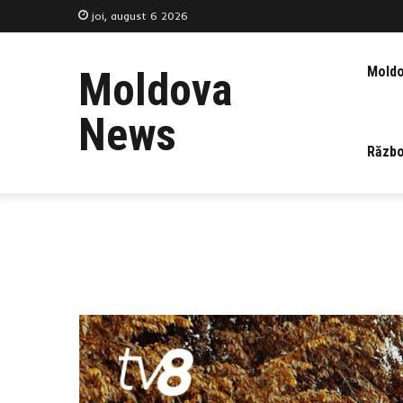
joi, august 6 2026
Mold
Moldova
News
Războ