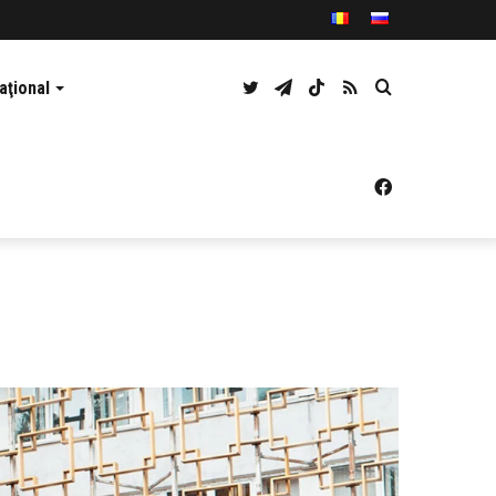
Twitter
Telegram
TikTok
RSS
Caută
aţional
Facebook