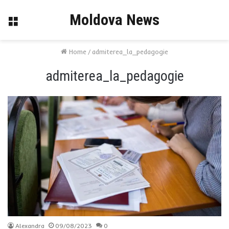
Moldova News
Menu
Home
/
admiterea_la_pedagogie
admiterea_la_pedagogie
Alexandra
09/08/2023
0