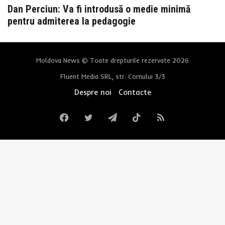
Dan Perciun: Va fi introdusă o medie minimă
pentru admiterea la pedagogie
Moldova News © Toate drepturile rezervate 2026
Fluent Media SRL, str. Cornului 3/3
Despre noi
Contacte
Facebook
Twitter
Telegram
TikTok
RSS