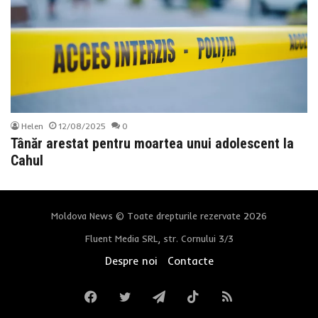
Helen
12/08/2025
0
Tânăr arestat pentru moartea unui adolescent la
Cahul
Moldova News © Toate drepturile rezervate 2026
Fluent Media SRL, str. Cornului 3/3
Despre noi
Contacte
Facebook
Twitter
Telegram
TikTok
RSS