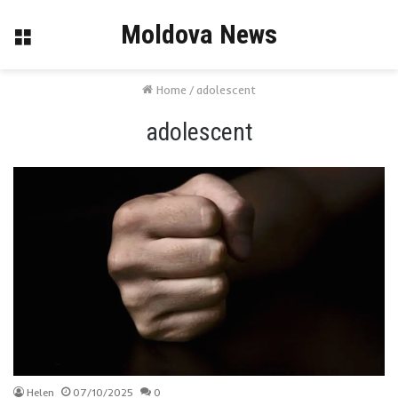
Moldova News
Menu
Home
/
adolescent
adolescent
Helen
07/10/2025
0