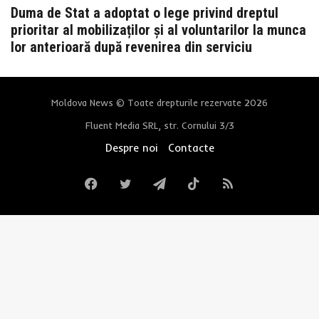
Duma de Stat a adoptat o lege privind dreptul
prioritar al mobilizaților și al voluntarilor la munca
lor anterioară după revenirea din serviciu
Moldova News © Toate drepturile rezervate 2026
Fluent Media SRL, str. Cornului 3/3
Despre noi
Contacte
Facebook
Twitter
Telegram
TikTok
RSS