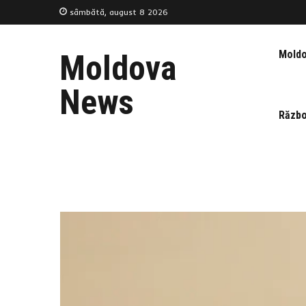
sâmbătă, august 8 2026
Mold
Moldova
News
Războ