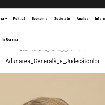
ova
Politică
Economie
Societate
Analize
Intern
i în Ucraina
Home
/
Adunarea_Generală_a_Judecătorilor
Adunarea_Generală_a_Judecătorilor