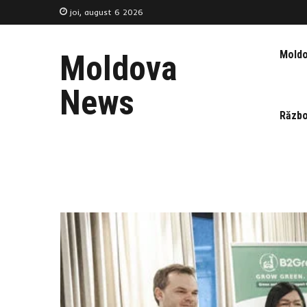
joi, august 6 2026
Mold
Moldova
News
Războ