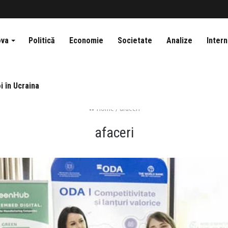
ova
Politică
Economie
Societate
Analize
Intern
i în Ucraina
Home
/
afaceri
afaceri