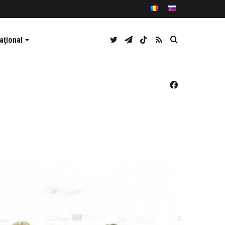
Twitter
Telegram
TikTok
RSS
Caută
aţional
Facebook