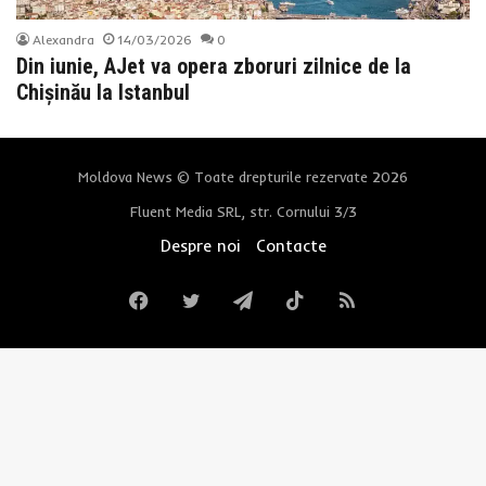
Alexandra
14/03/2026
0
Din iunie, AJet va opera zboruri zilnice de la
Chișinău la Istanbul
Moldova News © Toate drepturile rezervate 2026
Fluent Media SRL, str. Cornului 3/3
Despre noi
Contacte
Facebook
Twitter
Telegram
TikTok
RSS