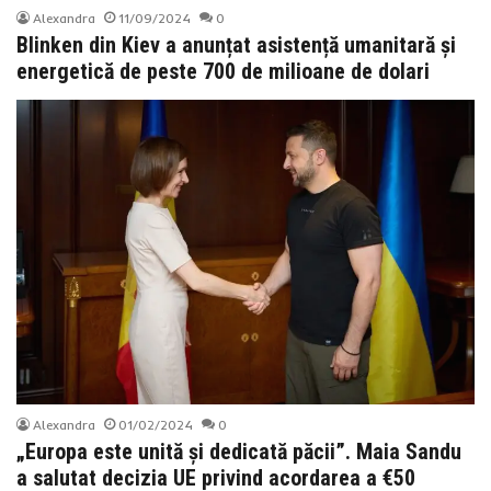
Alexandra
11/09/2024
0
Blinken din Kiev a anunțat asistență umanitară și
energetică de peste 700 de milioane de dolari
Alexandra
01/02/2024
0
„Europa este unită și dedicată păcii”. Maia Sandu
a salutat decizia UE privind acordarea a €50