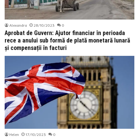
Alexandra
28/10/2023
0
Aprobat de Guvern: Ajutor financiar în perioada
rece a anului sub formă de plată monetară lunară
și compensații în facturi
Helen
17/10/2023
0