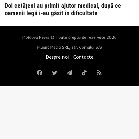
Doi cetățeni au primit ajutor medical, după ce
oamenii legii i-au găsit în dificultate
Moldova News © Toate drepturile rezervate 2026
Fluent Media SRL, str. Cornului 3/3
Despre noi
Contacte
Facebook
Twitter
Telegram
TikTok
RSS