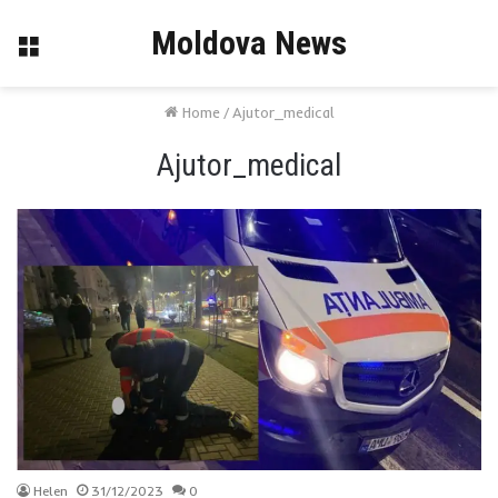
Moldova News
Menu
Home
/
Ajutor_medical
Ajutor_medical
Helen
31/12/2023
0