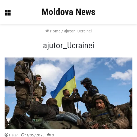
Moldova News
Menu
Home
/
ajutor_Ucrainei
ajutor_Ucrainei
Helen
11/05/2025
0