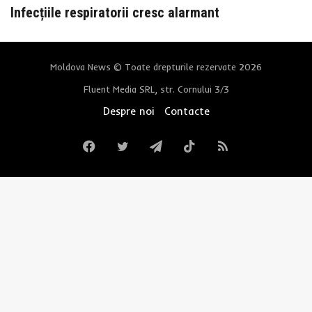
Infecțiile respiratorii cresc alarmant
Moldova News © Toate drepturile rezervate 2026
Fluent Media SRL, str. Cornului 3/3
Despre noi
Contacte
Facebook
Twitter
Telegram
TikTok
RSS