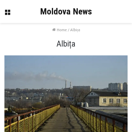
Moldova News
Menu
Home
/
Albița
Albița