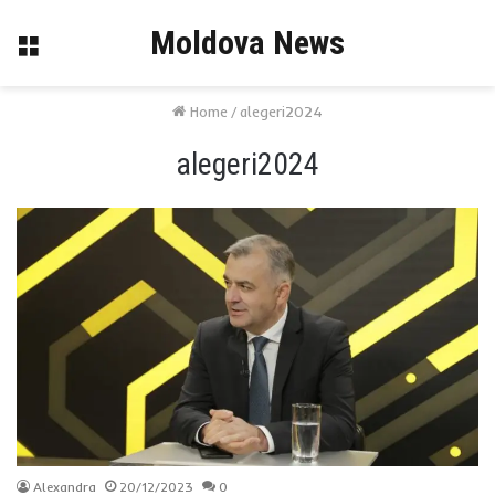
Moldova News
Menu
Home
/
alegeri2024
alegeri2024
Alexandra
20/12/2023
0