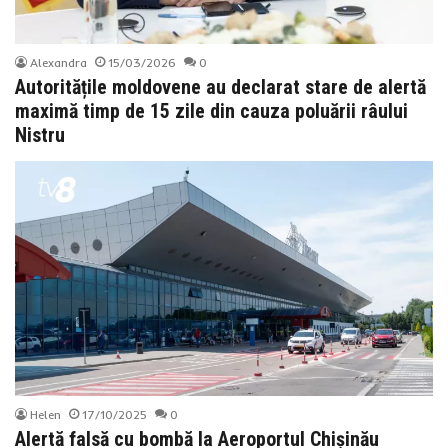
Alexandra
15/03/2026
0
Autoritățile moldovene au declarat stare de alertă
maximă timp de 15 zile din cauza poluării râului
Nistru
Helen
17/10/2025
0
Alertă falsă cu bombă la Aeroportul Chișinău