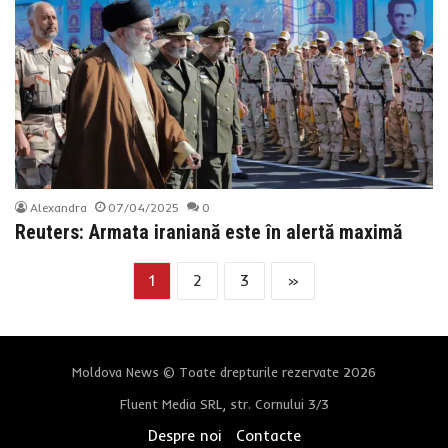
Alexandra
07/04/2025
0
Reuters: Armata iraniană este în alertă maximă
1
2
3
»
Moldova News © Toate drepturile rezervate 2026
Fluent Media SRL, str. Cornului 3/3
Despre noi
Contacte