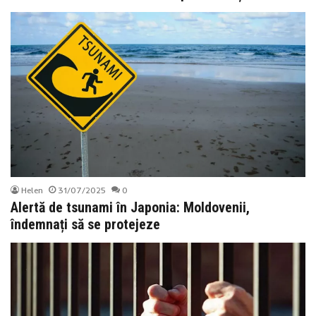
Helen
31/07/2025
0
Alertă de tsunami în Japonia: Moldovenii,
îndemnați să se protejeze