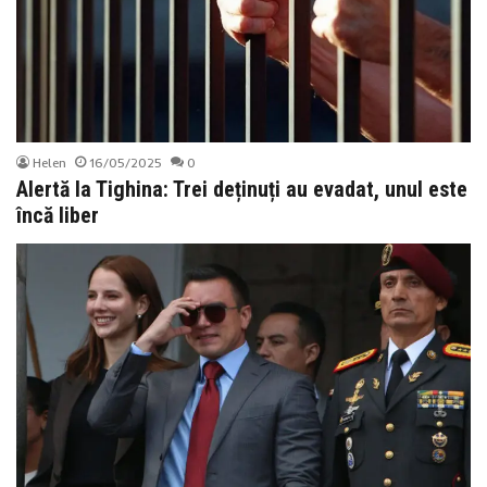
Helen
16/05/2025
0
Alertă la Tighina: Trei deținuți au evadat, unul este
încă liber