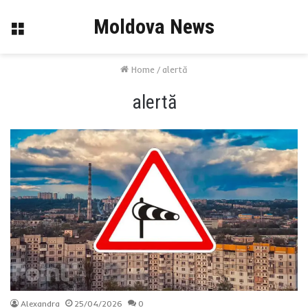
Moldova News
Menu
Home
/
alertă
alertă
Alexandra
25/04/2026
0