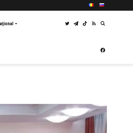
Twitter
Telegram
TikTok
RSS
Caută
aţional
Facebook