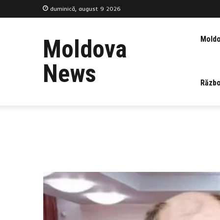
duminică, august 9 2026
Mold
Moldova
News
Războ