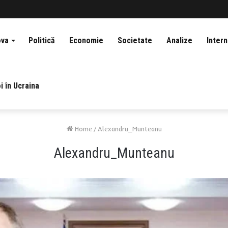
ova
Politică
Economie
Societate
Analize
Intern
i în Ucraina
Home
/
Alexandru_Munteanu
Alexandru_Munteanu