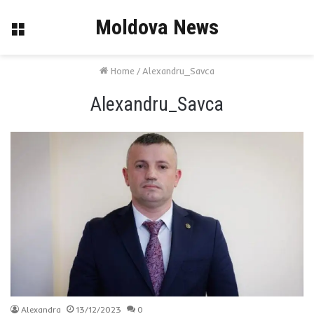
Moldova News
Menu
Home
/
Alexandru_Savca
Alexandru_Savca
Alexandra
13/12/2023
0