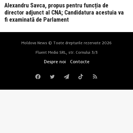
Alexandru Savca, propus pentru funcția de
director adjunct al CNA; Candidatura acestuia va
fi examinată de Parlament
Moldova News © Toate drepturile rezervate 2026
Fluent Media SRL, str. Cornului 3/3
Despre noi
Contacte
Facebook
Twitter
Telegram
TikTok
RSS