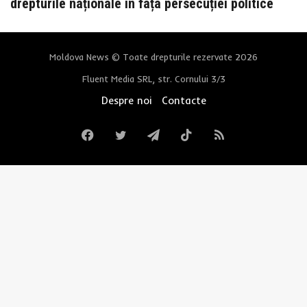
drepturile naționale în fața persecuției politice
Moldova News © Toate drepturile rezervate 2026
Fluent Media SRL, str. Cornului 3/3
Despre noi
Contacte
Facebook
Twitter
Telegram
TikTok
RSS