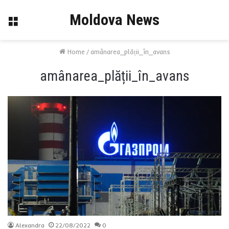
Moldova News
Menu
Home
/
amânarea_plății_în_avans
amânarea_plății_în_avans
Alexandra
22/08/2022
0