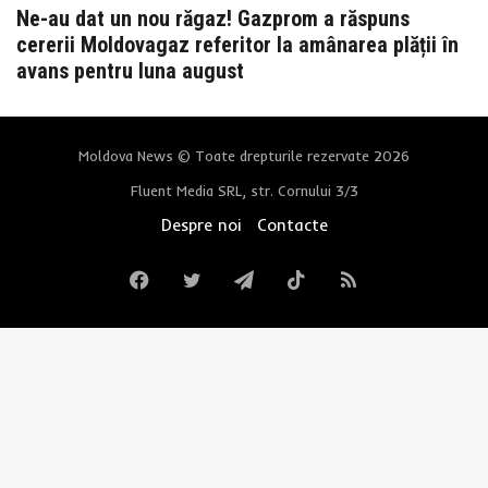
Ne-au dat un nou răgaz! Gazprom a răspuns
cererii Moldovagaz referitor la amânarea plății în
avans pentru luna august
Moldova News © Toate drepturile rezervate 2026
Fluent Media SRL, str. Cornului 3/3
Despre noi
Contacte
Facebook
Twitter
Telegram
TikTok
RSS