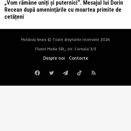
„Vom rămâne uniți și puternici”. Mesajul lui Dorin
Recean după amenințările cu moartea primite de
cetățeni
Moldova News © Toate drepturile rezervate 2026
Fluent Media SRL, str. Cornului 3/3
Despre noi
Contacte
Facebook
Twitter
Telegram
TikTok
RSS