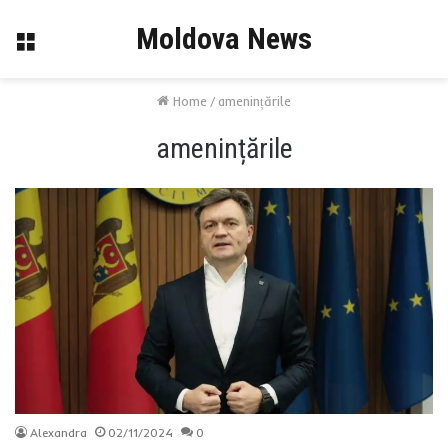
Moldova News
Menu
Home
/
amenințările
amenințările
Alexandra
02/11/2024
0