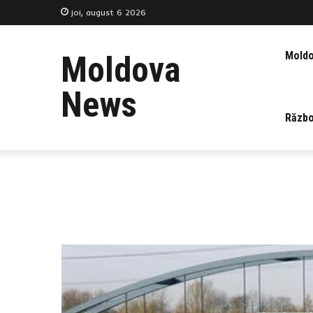
joi, august 6 2026
Mold
Moldova
News
Războ