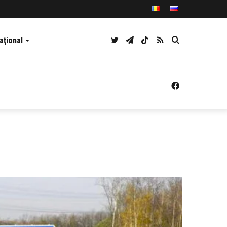
Twitter
Telegram
TikTok
RSS
Caută
aţional
Facebook