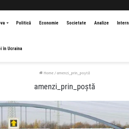
ova
Politică
Economie
Societate
Analize
Intern
i în Ucraina
Home
/
amenzi_prin_poștă
amenzi_prin_poștă