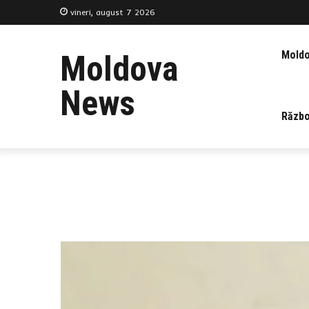
vineri, august 7 2026
Mold
Moldova
News
Războ