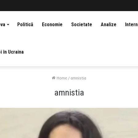
ova
Politică
Economie
Societate
Analize
Intern
i în Ucraina
Home
/
amnistia
amnistia