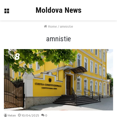
Moldova News
Menu
Home
/
amnistie
amnistie
Helen
10/04/2025
0