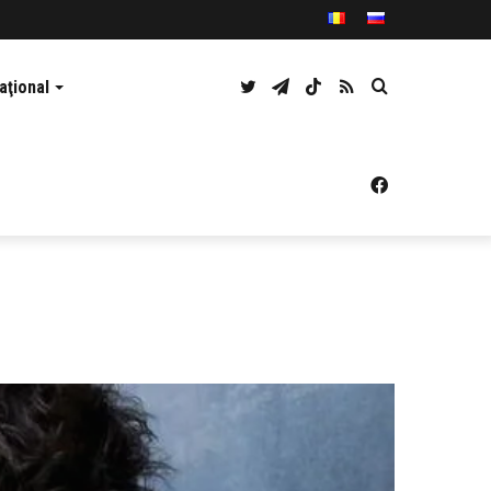
Twitter
Telegram
TikTok
RSS
Caută
aţional
Facebook