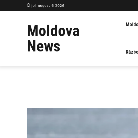
joi, august 6 2026
Mold
Moldova
News
Războ