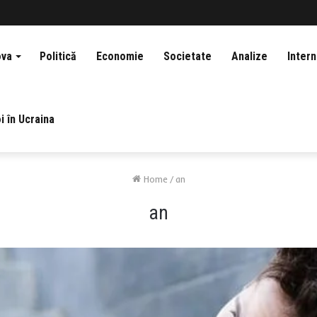
ova
Politică
Economie
Societate
Analize
Intern
i în Ucraina
Home
/
an
an