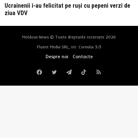
Ucrainenii i-au felicitat pe ruși cu pepeni verzi de
ziua VDV
Moldova News © Toate drepturile rezervate 2026
Fluent Media SRL, str. Cornului 3/3
Despre noi
Contacte
Facebook
Twitter
Telegram
TikTok
RSS