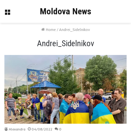
Moldova News
Menu
Home
/
Andrei_Sidelnikov
Andrei_Sidelnikov
Alexandra
04/08/2022
0