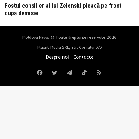
Fostul consilier al lui Zelenski pleacă pe front
după demisie
Moldova News © Toate drepturile rezervate 2026
Fluent Media SRL, str. Cornului 3/3
Despre noi
Contacte
Facebook
Twitter
Telegram
TikTok
RSS