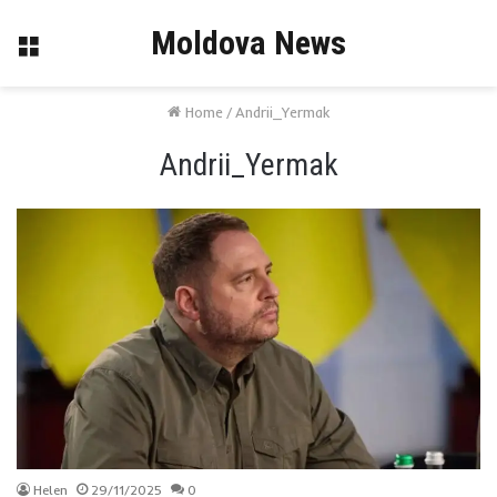
Moldova News
Menu
Home
/
Andrii_Yermak
Andrii_Yermak
Helen
29/11/2025
0