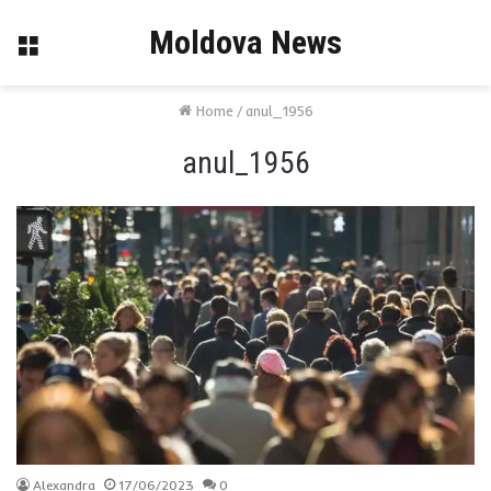
Moldova News
Menu
Home
/
anul_1956
anul_1956
Alexandra
17/06/2023
0