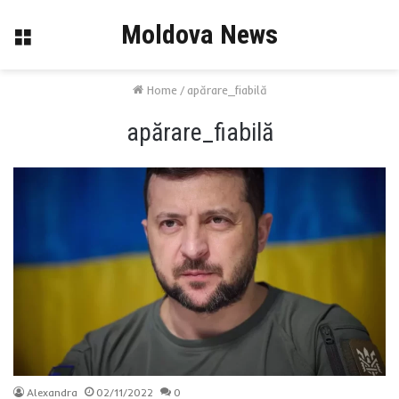
Moldova News
Menu
Home
/
apărare_fiabilă
apărare_fiabilă
Alexandra
02/11/2022
0