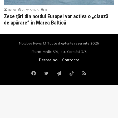
Helen
29/11/2023
0
Zece ţări din nordul Europei vor activa o „clauză
de apărare” în Marea Baltică
Moldova News © Toate drepturile rezervate 2026
Fluent Media SRL, str. Cornului 3/3
Despre noi
Contacte
Facebook
Twitter
Telegram
TikTok
RSS