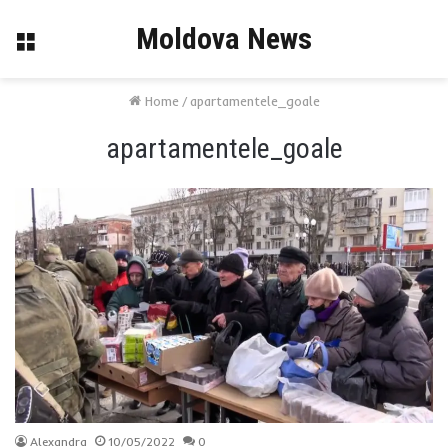
Moldova News
Menu
Home
/
apartamentele_goale
apartamentele_goale
Alexandra
10/05/2022
0