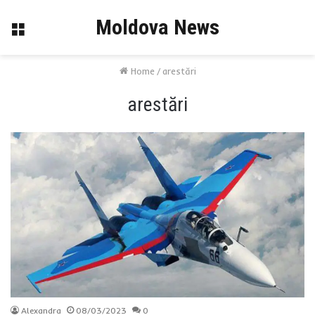
Moldova News
Menu
Home
/
arestări
arestări
Alexandra
08/03/2023
0