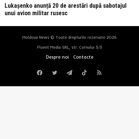
Lukașenko anunță 20 de arestări după sabotajul
unui avion militar rusesc
Moldova News © Toate drepturile rezervate 2026
Fluent Media SRL, str. Cornului 3/3
Despre noi
Contacte
Facebook
Twitter
Telegram
TikTok
RSS