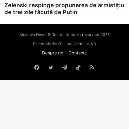
Zelenski respinge propunerea de armistițiu
de trei zile făcută de Putin
Moldova News © Toate drepturile rezervate 2026
Fluent Media SRL, str. Cornului 3/3
Despre noi
Contacte
Facebook
Twitter
Telegram
TikTok
RSS