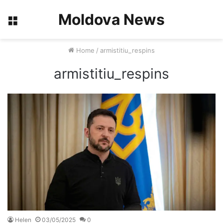
Moldova News
Menu
Home
/
armistitiu_respins
armistitiu_respins
Helen
03/05/2025
0