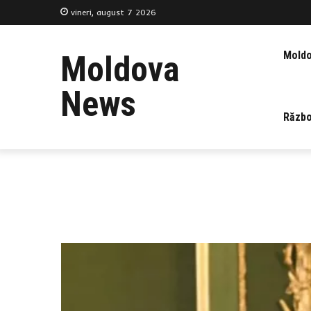
vineri, august 7 2026
Mold
Moldova
News
Războ