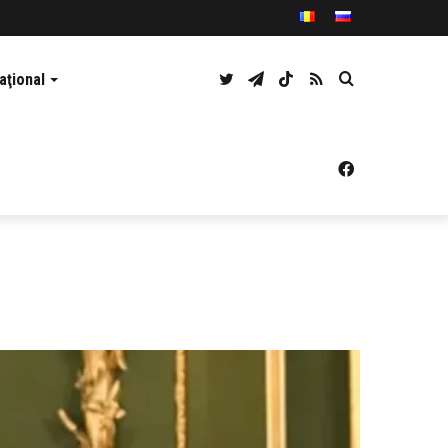
Twitter
Telegram
TikTok
RSS
Caută
aţional
Facebook