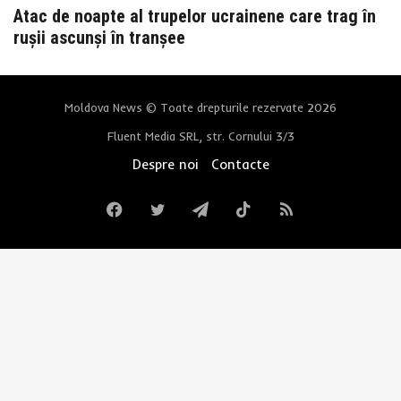
Atac de noapte al trupelor ucrainene care trag în
rușii ascunși în tranșee
Moldova News © Toate drepturile rezervate 2026
Fluent Media SRL, str. Cornului 3/3
Despre noi
Contacte
Facebook
Twitter
Telegram
TikTok
RSS