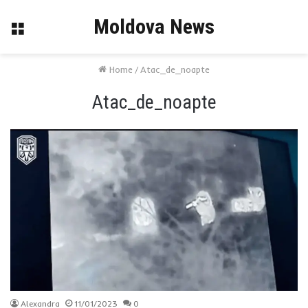
Moldova News
Menu
Home
/
Atac_de_noapte
Atac_de_noapte
Alexandra
11/01/2023
0