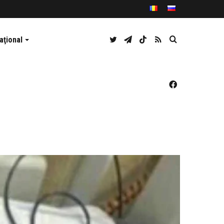
Twitter
Telegram
TikTok
RSS
Caută
aţional
Facebook