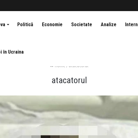
ova
Politică
Economie
Societate
Analize
Intern
i în Ucraina
Home
/
atacatorul
atacatorul