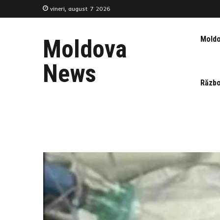
vineri, august 7 2026
Mold
Moldova
News
Războ