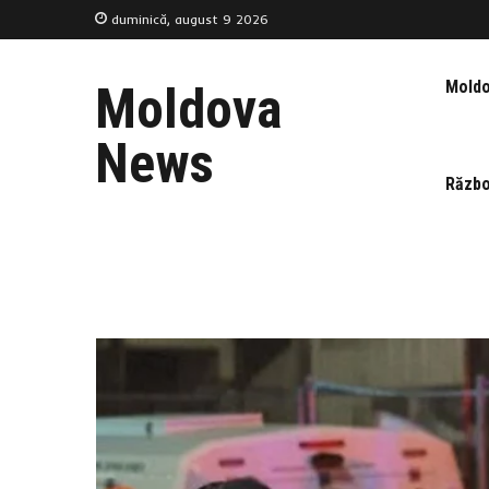
duminică, august 9 2026
Mold
Moldova
News
Războ