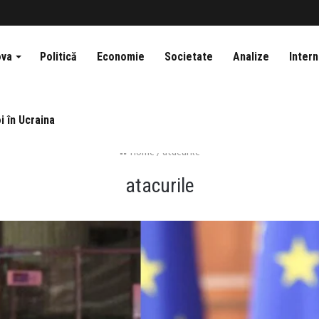
ova
Politică
Economie
Societate
Analize
Intern
i în Ucraina
Home
/
atacurile
atacurile