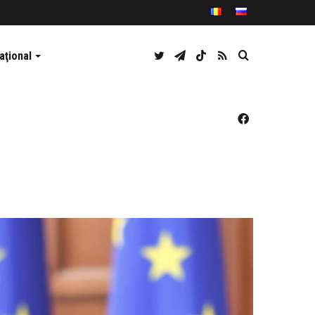
Twitter
Telegram
TikTok
RSS
Caută
aţional
Facebook